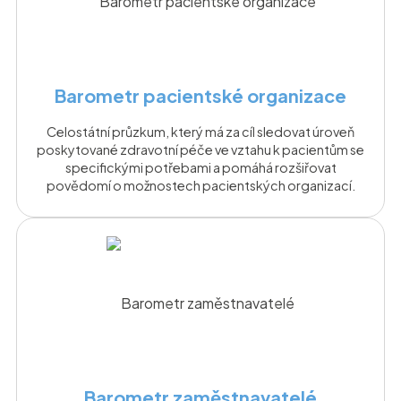
Barometr pacientské organizace
Celostátní průzkum, který má za cíl sledovat úroveň
poskytované zdravotní péče ve vztahu k pacientům se
specifickými potřebami a pomáhá rozšiřovat
povědomí o možnostech pacientských organizací.
Barometr zaměstnavatelé