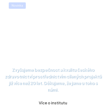
🌟️Přihlašte se na 21. ročník odborné konference
Novinka
Efektivní nemocnice 2026 (24. - 25.11.2026, Clarion Congress
hotelu Praha - Vysočany). Více informací
ZDE
🌟️
Zvyšujeme bezpečnost a kvalitu českého
zdravotnictví prostřednictvím cílených projektů
již více než 20 let. Děkujeme, že jsme u toho s
námi.
Více o institutu